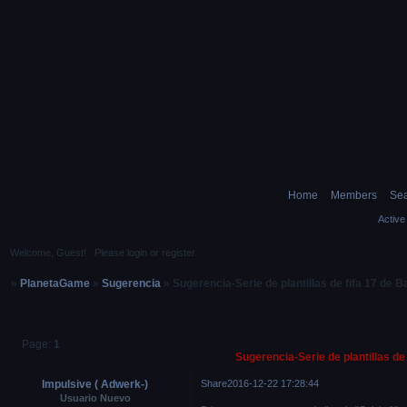
Home
Members
Sea
Active
Welcome, Guest!
Please
login
or
register
.
»
PlanetaGame
»
Sugerencia
»
Sugerencia-Serie de plantillas de fifa 17 de B
Page:
1
Sugerencia-Serie de plantillas de 
Impulsive ( Adwerk-)
Share
2016-12-22 17:28:44
Usuario Nuevo