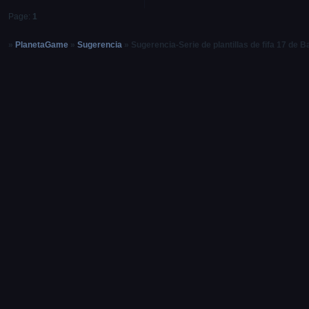
Page:
1
»
PlanetaGame
»
Sugerencia
»
Sugerencia-Serie de plantillas de fifa 17 de B