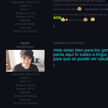
Primero empezemos con la liga de "Calcio A"
Registered
: 2016-12-20
Bueno en esta estube al limite del presupuesto
Invites:
0
me fueron muy bien
-
http://prntscr.com/
Posts:
7
Respect:
[+0/-0]
ps4 de xbox one vale 13.300 perdonen por no p
Positive:
[+0/-0]
Nos vemos
Total time:
1 hour 45 minutes
0
Last visit:
2016-12-26 12:32:21
ZayCk
Share
2016-12-22 18:33:27
Administrator
Hola estan bien para los ga
panta aquí lo subes a imgur,
para que se puede ver salud
0
Registered
: 2016-12-17
Invites:
0
Posts:
17
Respect:
[+0/-0]
Positive:
[+0/-1]
Total time:
12 hours 26 minutes
Last visit:
2017-01-02 14:20:04