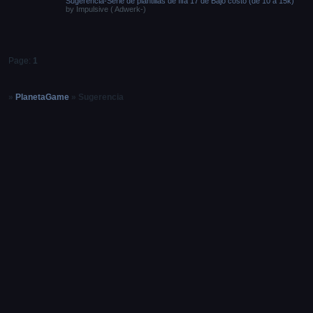
Sugerencia-Serie de plantillas de fifa 17 de Bajo costo (de 10 a 15k)
by
Impulsive ( Adwerk-)
Page:
1
»
PlanetaGame
»
Sugerencia