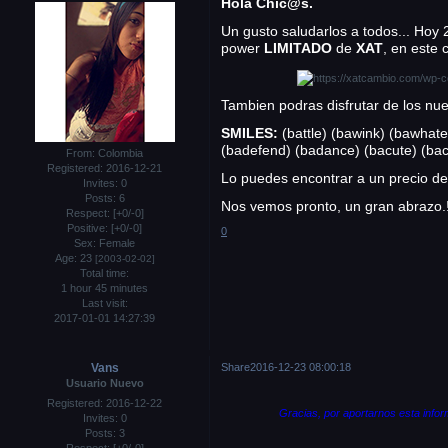
Hola Chic@s.
Un gusto saludarlos a todos... Hoy 
power
LIMITADO
de
XAT
, en este
Tambien podras disfrutar de los nue
SMILES:
(battle) (bawink) (bawhate
(badefend) (badance) (bacute) (bac
From:
Colombia
Registered
: 2016-12-21
Lo puedes encontrar a un precio d
Invites:
0
Posts:
6
Nos vemos pronto, un gran abrazo.
Respect:
[+0/-0]
Positive:
[+0/-0]
0
Sex:
Female
Age:
23
[2003-02-02]
Total time:
1 hour 45 minutes
Last visit:
2017-01-01 14:27:39
Vans
Share
2016-12-23 08:00:18
Usuario Nuevo
Registered
: 2016-12-22
Gracias, por aportarnos esta infor
Invites:
0
Posts:
3
Respect:
[+0/-0]