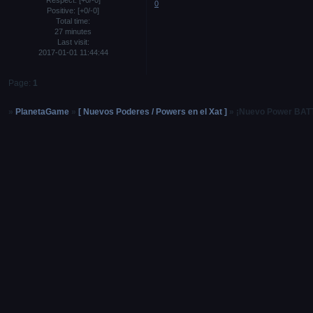
0
Positive:
[+0/-0]
Total time:
27 minutes
Last visit:
2017-01-01 11:44:44
Page:
1
»
PlanetaGame
»
[ Nuevos Poderes / Powers en el Xat ]
»
¡Nuevo Power BAT