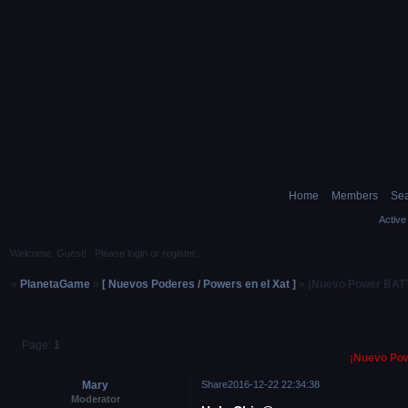
Home
Members
Sea
Active
Welcome, Guest!
Please
login
or
register
.
»
PlanetaGame
»
[ Nuevos Poderes / Powers en el Xat ]
»
¡Nuevo Power BAT
Page:
1
¡Nuevo Po
Mary
Share
2016-12-22 22:34:38
Moderator