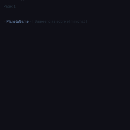
Page:
1
»
PlanetaGame
»
[ Sugerencias sobre el minichat ]