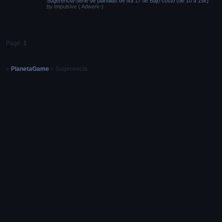
Sugerencia-Serie de plantillas de fifa 17 de Bajo costo (de 10 a 15k)
by
Impulsive ( Adwerk-)
Page:
1
»
PlanetaGame
»
Sugerencia